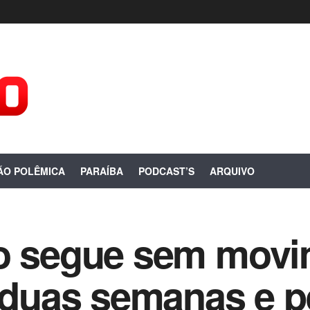
ÃO POLÊMICA
PARAÍBA
PODCAST’S
ARQUIVO
ro segue sem mov
á duas semanas e 