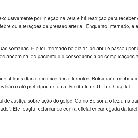
clusivamente por injeção na veia e há restrição para receber 
ebre ou alterações da pressão arterial. Enquanto internado, ele
 semanas. Ele foi internado no dia 11 de abril e passou por u
 parede abdominal do paciente e é consequência de complicaçõe
s últimos dias e em ocasiões diferentes, Bolsonaro recebeu o 
visão e até participou de uma live direto da UTI do hospital.
icial de Justiça sobre ação do golpe. Como Bolsonaro fez uma tr
mado”. Ele reagiu reclamando com a oficial encarregada da taref