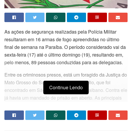
As ações de segurança realizadas pela Polícia Militar
resultaram em 16 armas de fogo apreendidas no último
final de semana na Paraíba. O período considerado vai da
sexta-feira (17) até o último domingo (19), resultando em,
pelo menos, 89 pessoas conduzidas para as delegacias.
Entre os criminosos presos, está um foragido da Justiça do
Mato Grosso do Sul, acusado de homicídio, que foi
Continue Lendo
encontrado em São Bento, no sertão paraibano. Contra ele
já havia um mandado de prisão em aberto. As principais
armas de fogo foram apreendidas nas cidades de João
Pessoa, Cabedelo, Queimadas, Esperança e Cajazeiras,
levando a prisão de infratores pelos crimes de tráfico, porte
ilegal de arma, entre outros.