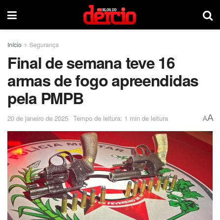
Início
Segurança
Final de semana teve 16
armas de fogo apreendidas
pela PMPB
A
20 de janeiro de 2025
Tempo de leitura: 1 min de leitura
A