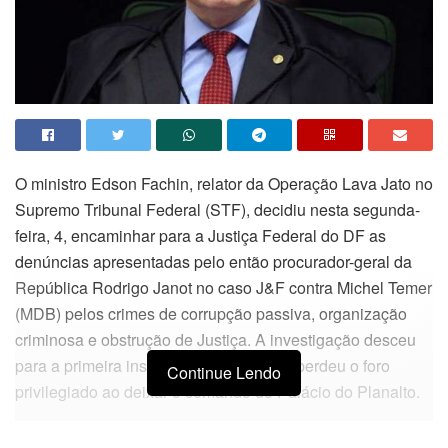
O ministro Edson Fachin, relator da Operação Lava Jato no
Supremo Tribunal Federal (STF), decidiu nesta segunda-
feira, 4, encaminhar para a Justiça Federal do DF as
denúncias apresentadas pelo então procurador-geral da
República Rodrigo Janot no caso J&F contra Michel Temer
(MDB) pelos crimes de corrupção passiva, organização
criminosa e obstrução de Justiça. A investigação desceu
para a primeira instância porque Temer perdeu o foro
Continue Lendo
privilegiado ao deixar o comando do Palácio do Planalto.
Em junho de 2017, Janot denunciou Temer e o então