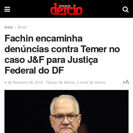
Início
Brasil
Fachin encaminha
denúncias contra Temer no
caso J&F para Justiça
Federal do DF
A
4 de fevereiro de 2019
Tempo de leitura: 2 mins de leitura
A