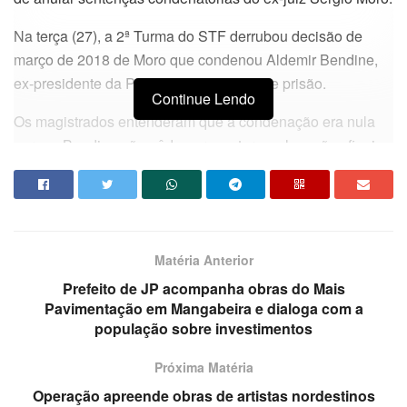
Na terça (27), a 2ª Turma do STF derrubou decisão de
março de 2018 de Moro que condenou Aldemir Bendine,
ex-presidente da Petrobras, a 11 anos de prisão.
Continue Lendo
Os magistrados entenderam que a condenação era nula
porque Bendine não pôde apresentar as alegações finais
de sua defesa depois de delatores da Odebrecht que
faziam acusações a ele.
Os advogados de Lula já tinham apresentado reclamação
nesse sentido a outros tribunais. Mas, diante da decisão
Matéria Anterior
do STF, decidiram recorrer imediatamente ao tribunal
Prefeito de JP acompanha obras do Mais
pedindo que o mesmo direito seja reconhecido para o ex-
Pavimentação em Mangabeira e dialoga com a
presidente.
população sobre investimentos
Os defensores do petista relatam pedidos que foram
Próxima Matéria
apresentados a Moro e indeferidos pelo então juiz.No
Operação apreende obras de artistas nordestinos