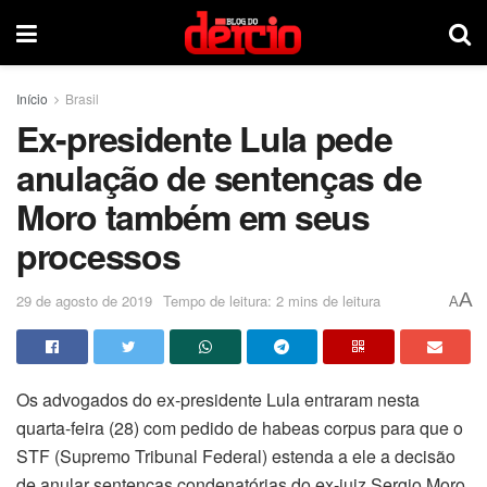
Início
Brasil
Ex-presidente Lula pede
anulação de sentenças de
Moro também em seus
processos
A
29 de agosto de 2019
Tempo de leitura: 2 mins de leitura
A
Os advogados do ex-presidente Lula entraram nesta
quarta-feira (28) com pedido de habeas corpus para que o
STF (Supremo Tribunal Federal) estenda a ele a decisão
de anular sentenças condenatórias do ex-juiz Sergio Moro.