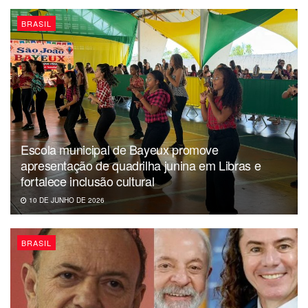
Lula afirmam ainda que ele está sendo submetido a
constrangimento ilegal e pedem que o ex-presidente seja
BRASIL
solto imediatamente. Com informações Notícias ao Minuto.
Redação
Escola municipal de Bayeux promove
apresentação de quadrilha junina em Libras e
fortalece inclusão cultural
10 DE JUNHO DE 2026
BRASIL