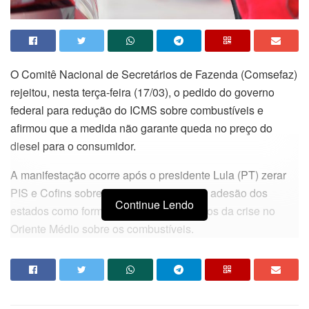
O Comitê Nacional de Secretários de Fazenda (Comsefaz)
rejeitou, nesta terça-feira (17/03), o pedido do governo
federal para redução do ICMS sobre combustíveis e
afirmou que a medida não garante queda no preço do
diesel para o consumidor.
A manifestação ocorre após o presidente Lula (PT) zerar
PIS e Cofins sobre o diesel e defender a adesão dos
Continue Lendo
estados como forma de conter os impactos da crise no
Oriente Médio sobre os combustíveis.
Em nota, o Comsefaz sustenta que não há evidência de
que cortes de tributos sejam repassados ao consumidor
final.