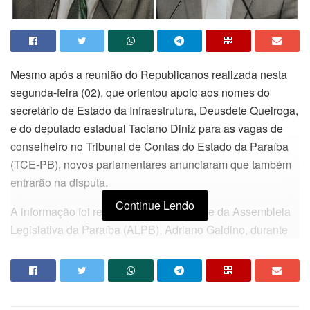
Mesmo após a reunião do
Republicanos
realizada nesta
segunda-feira (02), que orientou apoio aos nomes do
secretário de Estado da Infraestrutura,
Deusdete Queiroga
,
e do deputado estadual
Taciano Diniz
para as vagas de
conselheiro no
Tribunal de Contas do Estado da Paraíba
(TCE-PB), novos parlamentares anunciaram que também
entrarão na disputa.
Continue Lendo
A informação foi revelada pelo presidente da
Assembleia
Legislativa da Paraíba
(ALPB),
Adriano Galdino
, durante
entrevista à imprensa.
Segundo Galdino, os deputados
Michel Henrique
e
Bosco
Carneiro
também colocaram seus nomes como pré-