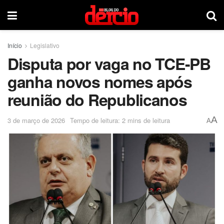
Início
Legislativo
Disputa por vaga no TCE-PB
ganha novos nomes após
reunião do Republicanos
A
3 de março de 2026
Tempo de leitura: 2 mins de leitura
A