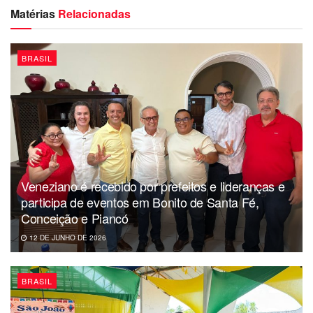
negociava um acordo para colaborar com as investigações
Matérias
Relacionadas
da Lava Jato em troca de benefícios penais para seus
executivos.
BRASIL
Veneziano é recebido por prefeitos e lideranças e
participa de eventos em Bonito de Santa Fé,
Conceição e Piancó
12 DE JUNHO DE 2026
BRASIL