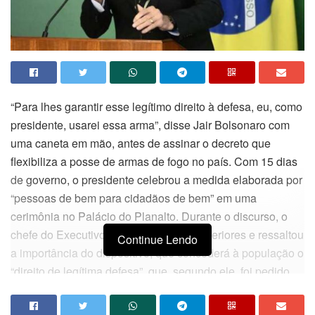
“Para lhes garantir esse legítimo direito à defesa, eu, como
presidente, usarei essa arma”, disse Jair Bolsonaro com
uma caneta em mão, antes de assinar o decreto que
flexibiliza a posse de armas de fogo no país. Com 15 dias
de governo, o presidente celebrou a medida elaborada por
“pessoas de bem para cidadãos de bem” em uma
cerimônia no Palácio do Planalto. Durante o discurso, o
chefe do Executivo criticou governos anteriores e ressaltou
Continue Lendo
a importância do dispositivo, que concederá à população o
“direito de legítima defesa”, que, segundo ele, foi pedido
nas urnas com a vitória dele. A decisão, publicada em uma
edição extra do
Diário Oficial da União
, tem efeito