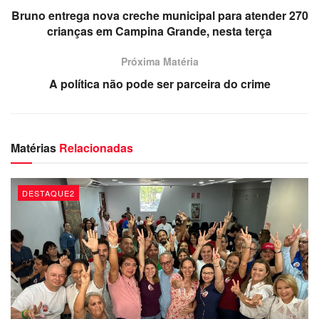
Mesmo assim, grande parte dos cristãos do maior país
Bruno entrega nova creche municipal para atender 270
cristão do mundo, relativizam de que lado da história estão
crianças em Campina Grande, nesta terça
e saem por aí com as bandeiras dos Estados Unidos e
Próxima Matéria
Israel
A política não pode ser parceira do crime
Dércio Alcântara
Matérias
Relacionadas
DESTAQUE2