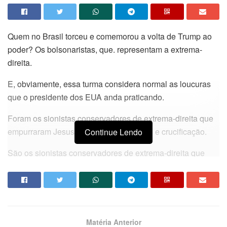
Quem no Brasil torceu e comemorou a volta de Trump ao
poder? Os bolsonaristas, que. representam a extrema-
direita.
E, obviamente, essa turma considera normal as loucuras
que o presidente dos EUA anda praticando.
Foram os sionistas conservadores de extrema-direita que
empurraram Jesus Cristo para o calvário e crucificação.
Continue Lendo
São os sionistas conservadores de extrema-direita que
fazem de Trump um anticristo.
Trump promove guerras, crises políticas e econômicas, tira
a paz do mundo, ataca o Papa e comete blasfêmia ao se
insinuar como o Cristo.
Matéria Anterior