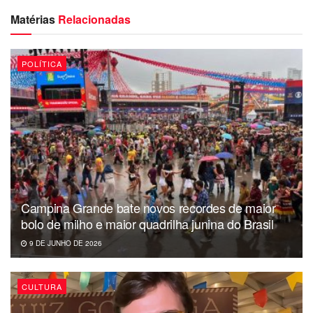
Matérias
Relacionadas
POLÍTICA
De forma que a preço de hoje, e aceitando desafio, o
médico Geraldo Medeiros reúne todos os predicados para
Campina Grande bate novos recordes de maior
ser o companheiro de chapa da esposa do senador
bolo de milho e maior quadrilha junina do Brasil
Veneziano.
9 DE JUNHO DE 2026
Médico, bem visto, ficha limpa. E ainda com capilaridade
para somar nas urnas. Como estão falando em Campina, é
CULTURA
a chapa Angel, Ana e Geraldo.