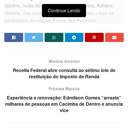
Galdino, irmão do presidente da Assembleia, Adriano
Continue Lendo
Galdino, mas soube que este prefere manter o foco na
candidatura da esposa, Eliane, lá e Pocinhos.
Matéria Anterior
Receita Federal abre consulta ao sétimo lote de
restituição do Imposto de Renda
Próxima Matéria
Experiência e renovação: Edmilson Gomes “arrasta”
Atual secretário de Saúde do Estado, o médico Geraldo Medeiros ganhou fama
milhares de pessoas em Cacimba de Dentro e anuncia
como
vice
diretor do Trauma de Campina.