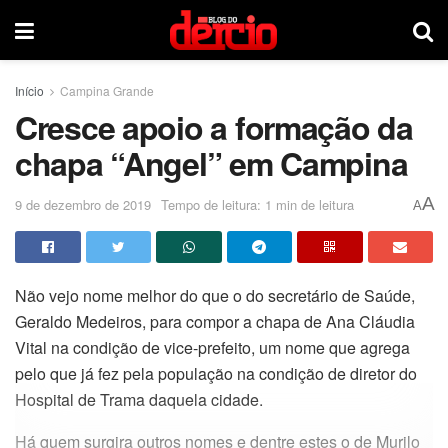
Início
Campina Grande
Cresce apoio a formação da
chapa “Angel” em Campina
A
9 de dezembro de 2019
Tempo de leitura: 1 min de leitura
A
Não vejo nome melhor do que o do secretário de Saúde,
Geraldo Medeiros, para compor a chapa de Ana Cláudia
Vital na condição de vice-prefeito, um nome que agrega
pelo que já fez pela população na condição de diretor do
Hospital de Trama daquela cidade.
Há quem surgira outros nomes e dentre estes o de Murilo