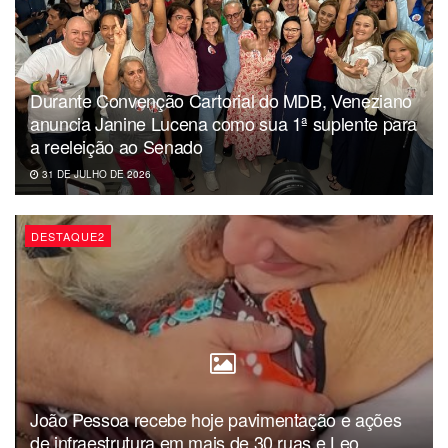
Durante Convenção Cartorial do MDB, Veneziano
anuncia Janine Lucena como sua 1ª suplente para
a reeleição ao Senado
31 DE JULHO DE 2026
DESTAQUE2
João Pessoa recebe hoje pavimentação e ações
de infraestrutura em mais de 30 ruas e Leo