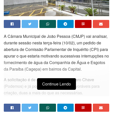
A Câmara Municipal de João Pessoa (CMJP) vai analisar,
durante sessão nesta terça-feira (10/02), um pedido de
abertura de Comissão Parlamentar de Inquérito (CPI) para
apurar o que estaria motivando sucessivas interrupções no
fornecimento de água da Companhia de Água e Esgotos
da Paraíba (Cagepa) em bairros da Capital.
A solicitação é de autoria do vereador Icaro Chave
Continue Lendo
(Podemos) e já possui 12 assinaturas favoráveis para
criação, duas a mais do que as necessárias.
Na justificativa para o requerimento, o parlamentar alegou
que teve dificuldades em ter explicações da Cagepa sobre