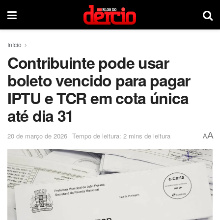
Início
Contribuinte pode usar
boleto vencido para pagar
IPTU e TCR em cota única
até dia 31
A
20 de março de 2026
Tempo de leitura: 2 mins de leitura
A