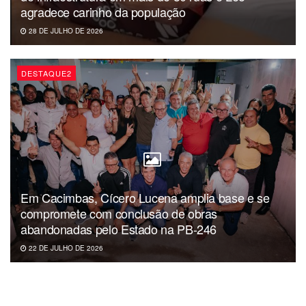
5ª parcela: 07/07;
agradece carinho da população
6ª parcela: 07/08;
28 DE JULHO DE 2026
7ª parcela: 08/09;
8ª parcela: 07/10;
DESTAQUE2
9ª parcela: 09/11;
10ª parcela: 07/12.
Em Cacimbas, Cícero Lucena amplia base e se
compromete com conclusão de obras
abandonadas pelo Estado na PB-246
22 DE JULHO DE 2026