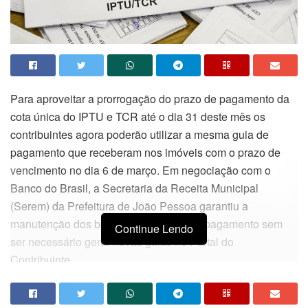
Para aproveitar a prorrogação do prazo de pagamento da
cota única do IPTU e TCR até o dia 31 deste mês os
contribuintes agora poderão utilizar a mesma guia de
pagamento que receberam nos imóveis com o prazo de
vencimento no dia 6 de março. Em negociação com o
Banco do Brasil, a Secretaria da Receita Municipal
(Serem) da Prefeitura de João Pessoa garantiu a
manutenção dos boletos para facilitar o pagamento sem
Continue Lendo
ser necessário gerar novas guias no Portal do
Contribuinte.
Com o boleto já emitido no Portal ou recebido no imóvel, o
contribuinte poderá realizar o pagamento via Pix em