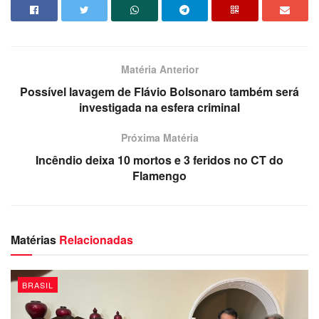
intensificando as inspeções da barragem Sul Superior.
Também será implantado equipamento com capacidade
de detectar movimentações milimétricas na estrutura”, diz
a nota da Vale.
Matéria Anterior
Ainda segundo a reportagem, uma nova avaliação da
Possível lavagem de Flávio Bolsonaro também será
investigada na esfera criminal
barragem será realizada neste domingo (10).
Próxima Matéria
Incêndio deixa 10 mortos e 3 feridos no CT do
Flamengo
Matérias
Relacionadas
BRASIL