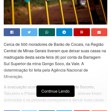
C
erca de 500 moradores de Barão de Cocais, na Região
Central de Minas Gerais tiveram que deixar suas casas na
madrugada desta sexta-feira (8) por conta da Barragem
Sul Superior da mina Gongo Soco, da Vale. A
determinação foi feita pela Agência Nacional de
Mineração.
A evacuação ocorreu nas comunidades de Socorro,
Continue Lendo
Tabuleiro e Piteiras. De acordo com o G1, sirenes foram
acionadas e as pessoas começaram a deixar suas casas
por volta de 1h. “Como medida de segurança, a Vale está