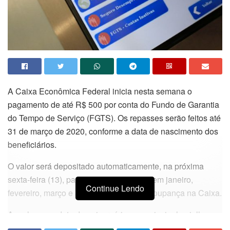
A Caixa Econômica Federal inicia nesta semana o
pagamento de até R$ 500 por conta do Fundo de Garantia
do Tempo de Serviço (FGTS). Os repasses serão feitos até
31 de março de 2020, conforme a data de nascimento dos
beneficiários.
O valor será depositado automaticamente, na próxima
sexta-feira (13), para pessoas nascidas em janeiro,
Continue Lendo
fevereiro, março e abril, que têm conta poupança na Caixa.
Aqueles com data de aniversário em maio, junho, julho e
agosto, recebem a partir do dia 27 de setembro de 2019.