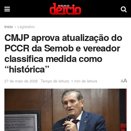
Início
Legislativo
CMJP aprova atualização do
PCCR da Semob e vereador
classifica medida como
“histórica”
A
27 de maio de 2026
Tempo de leitura: 1 min de leitura
A