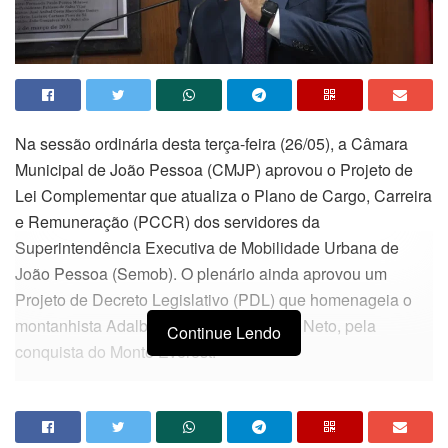
Na sessão ordinária desta terça-feira (26/05), a Câmara
Municipal de João Pessoa (CMJP) aprovou o Projeto de
Lei Complementar que atualiza o Plano de Cargo, Carreira
e Remuneração (PCCR) dos servidores da
Superintendência Executiva de Mobilidade Urbana de
João Pessoa (Semob). O plenário ainda aprovou um
Projeto de Decreto Legislativo (PDL) que homenageia o
montanhista Adalberto Uchoa de Castro Neto, pela
Continue Lendo
conquista do Monte Everest.
O PLC 21/2026, do Executivo Municipal, dispõe sobre
ajustes na Lei Complementar 67/2011, que rege o Plano
de Cargos, Carreira e Remuneração dos servidores da