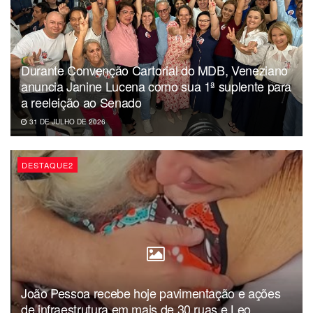
longo do tempo tiveram um achatamento de salário”,
afirmou.
Odon Bezerra também classificou a aprovação como um
Durante Convenção Cartorial do MDB, Veneziano
reconhecimento ao trabalho desenvolvido pelos servidores
anuncia Janine Lucena como sua 1ª suplente para
ao longo das últimas décadas.
a reeleição ao Senado
31 DE JULHO DE 2026
DESTAQUE2
João Pessoa recebe hoje pavimentação e ações
de infraestrutura em mais de 30 ruas e Leo