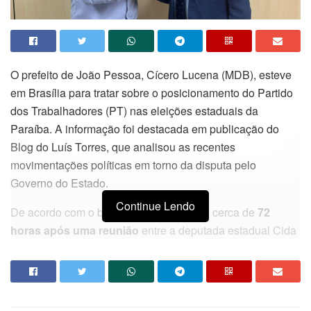
O prefeito de
João Pessoa
,
Cícero Lucena
(MDB), esteve
em
Brasília
para tratar sobre o posicionamento do
Partido
dos Trabalhadores
(PT) nas eleições estaduais da
Paraíba
. A informação foi destacada em publicação do
Blog do Luís Torres
, que analisou as recentes
movimentações políticas em torno da disputa pelo
Governo do Estado.
Continue Lendo
De acordo com o blog, a viagem ocorreu cerca de
72
horas após uma reunião
entre a deputada estadual
Cida
Ramos
, presidente estadual do PT, e
Edinho Silva
,
presidente nacional da legenda. Na ocasião, segundo
Cida Ramos, Edinho teria afirmado que a decisão sobre o
posicionamento do partido na Paraíba ficará sob