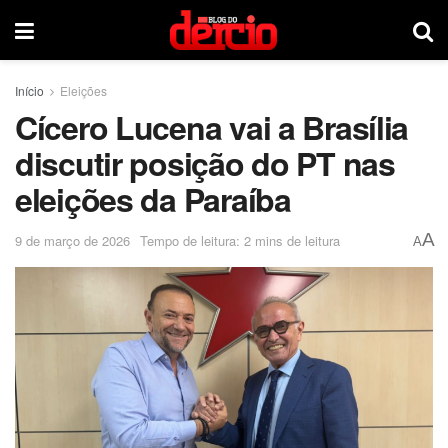
Início
Eleições
Cícero Lucena vai a Brasília
discutir posição do PT nas
eleições da Paraíba
A
9 de março de 2026
Tempo de leitura: 2 mins de leitura
A