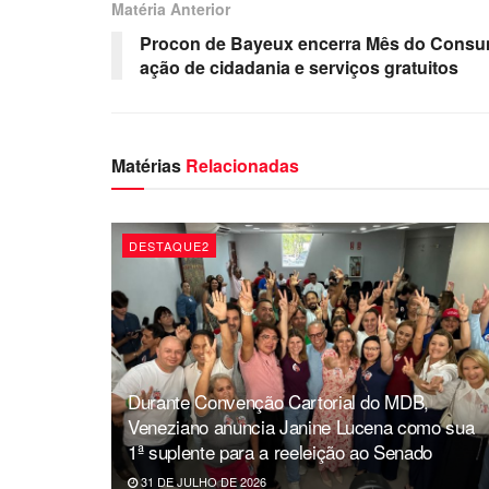
Matéria Anterior
Procon de Bayeux encerra Mês do Consu
ação de cidadania e serviços gratuitos
Matérias
Relacionadas
DESTAQUE2
Durante Convenção Cartorial do MDB,
Veneziano anuncia Janine Lucena como sua
1ª suplente para a reeleição ao Senado
31 DE JULHO DE 2026