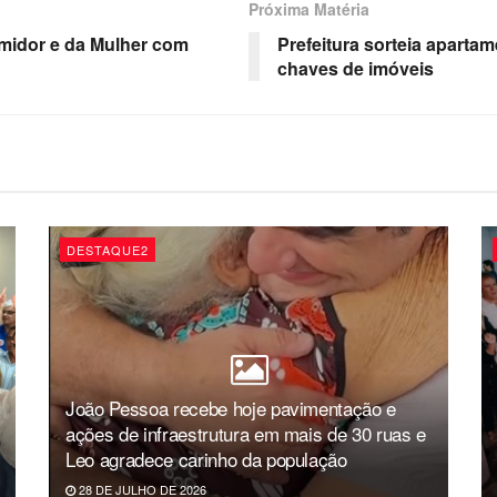
Próxima Matéria
midor e da Mulher com
Prefeitura sorteia aparta
chaves de imóveis
DESTAQUE2
João Pessoa recebe hoje pavimentação e
ações de infraestrutura em mais de 30 ruas e
Leo agradece carinho da população
28 DE JULHO DE 2026