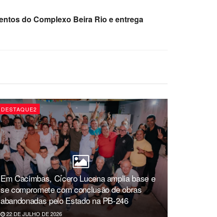
mentos do Complexo Beira Rio e entrega
DESTAQUE2
Em Cacimbas, Cícero Lucena amplia base e
se compromete com conclusão de obras
abandonadas pelo Estado na PB-246
22 DE JULHO DE 2026