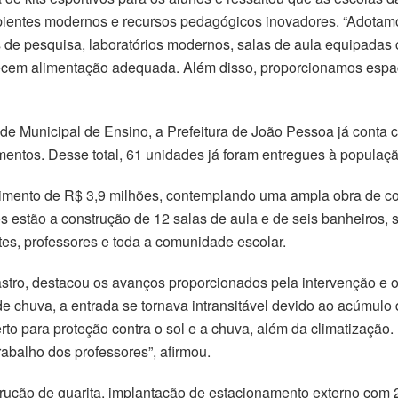
entes modernos e recursos pedagógicos inovadores. “Adotamos
 de pesquisa, laboratórios modernos, salas de aula equipadas 
recem alimentação adequada. Além disso, proporcionamos espaç
ede Municipal de Ensino, a Prefeitura de João Pessoa já conta
mentos. Desse total, 61 unidades já foram entregues à populaç
stimento de R$ 3,9 milhões, contemplando uma ampla obra de c
dos estão a construção de 12 salas de aula e de seis banheiros,
tes, professores e toda a comunidade escolar.
tro, destacou os avanços proporcionados pela intervenção e o i
e chuva, a entrada se tornava intransitável devido ao acúmul
o para proteção contra o sol e a chuva, além da climatização.
abalho dos professores”, afirmou.
trução de guarita, implantação de estacionamento externo com