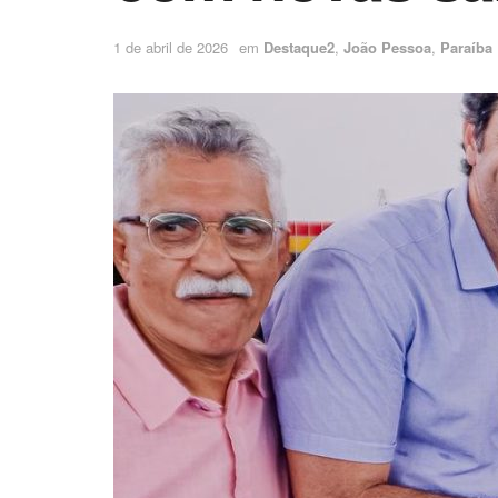
1 de abril de 2026
em
Destaque2
,
João Pessoa
,
Paraíba