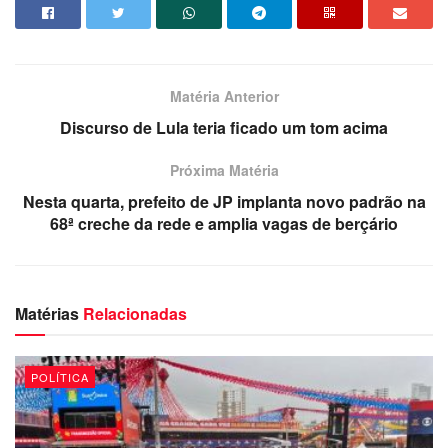
Matéria Anterior
Discurso de Lula teria ficado um tom acima
Próxima Matéria
Nesta quarta, prefeito de JP implanta novo padrão na
Claro que o mergulho de Cássio foi estratégico, mas nem
68ª creche da rede e amplia vagas de berçário
ele esperava que a volta à cena política aconteceria pelas
mãos de Bolsonaro.
Matérias
Relacionadas
Cássio entrou na solenidade como convidado e saiu como
ator principal. Anotem: é candidato a prefeito de Campina.
Pode não ser o de Romero, mas já é o de Bolsonaro.
POLÍTICA
Dércio Alcântara