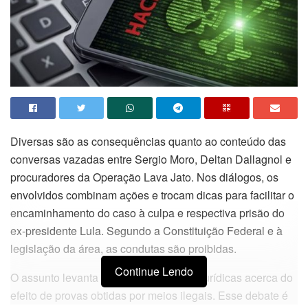
Diversas são as consequências quanto ao conteúdo das
conversas vazadas entre Sergio Moro, Deltan Dallagnol e
procuradores da Operação Lava Jato. Nos diálogos, os
envolvidos combinam ações e trocam dicas para facilitar o
encaminhamento do caso à culpa e respectiva prisão do
ex-presidente Lula. Segundo a Constituição Federal e à
legislação da área, as condutas são proibidas.
Continue Lendo
O assunto levanta também discussões jurídicas acerca do
efeito de provas obtidas por meios ilegais. Esse debate é