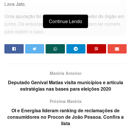
Lava Jato.
Uma apuração foi arquivada pelo corregedor do órgão em
Continue Lendo
junho. Os entusiastas da investigação dizem ter número
para reabrir o caso.
A informação é da coluna Painel da Folha de São Paulo.
Da redação
Matéria Anterior
Deputado Genival Matias visita municípios e articula
estratégias nas bases para eleições 2020
Próxima Matéria
OI e Energisa lideram ranking de reclamações de
consumidores no Procon de João Pessoa. Confira a
lista