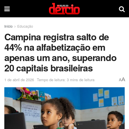
Início
Educação
Campina registra salto de
44% na alfabetização em
apenas um ano, superando
20 capitais brasileiras
A
1 de abril de 2026
Tempo de leitura: 3 mins de leitura
A