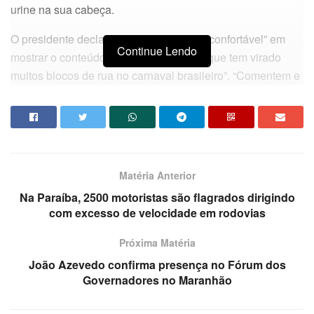
urine na sua cabeça.
O presidente declara que não se “sente confortável” em
Continue Lendo
mostrar o conteúdo, mas diz que “é isto que tem virado
muitos blocos de rua no carnaval brasileiro”. “Comentem e
tirem suas conslusões (sic)”, finaliza Bolsonaro.
Matéria Anterior
Na Paraíba, 2500 motoristas são flagrados dirigindo
com excesso de velocidade em rodovias
Próxima Matéria
João Azevedo confirma presença no Fórum dos
Governadores no Maranhão