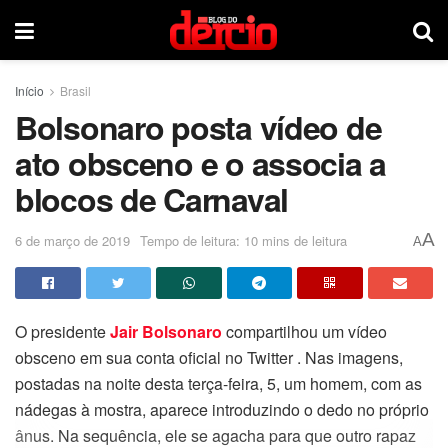
Início
Brasil
Bolsonaro posta vídeo de
ato obsceno e o associa a
blocos de Carnaval
A
6 de março de 2019
Tempo de leitura: 10 mins de leitura
A
O presidente
Jair Bolsonaro
compartilhou um vídeo
obsceno em sua conta oficial no Twitter . Nas imagens,
postadas na noite desta terça-feira, 5, um homem, com as
nádegas à mostra, aparece introduzindo o dedo no próprio
ânus. Na sequência, ele se agacha para que outro rapaz