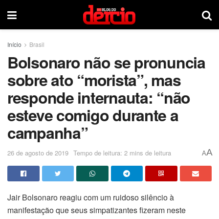
Início
Brasil
Bolsonaro não se pronuncia
sobre ato “morista”, mas
responde internauta: “não
esteve comigo durante a
campanha”
A
26 de agosto de 2019
Tempo de leitura: 2 mins de leitura
A
Jair Bolsonaro reagiu com um ruidoso silêncio à
manifestação que seus simpatizantes fizeram neste