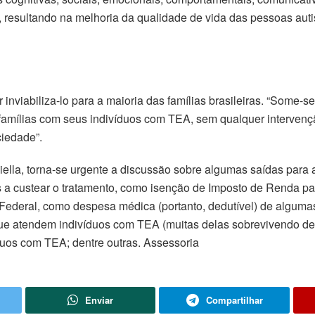
a, resultando na melhoria da qualidade de vida das pessoas auti
nviabiliza-lo para a maioria das famílias brasileiras. “Some-se
famílias com seus indivíduos com TEA, sem qualquer intervençã
iedade”.
lla, torna-se urgente a discussão sobre algumas saídas para a
a custear o tratamento, como isenção de Imposto de Renda par
Federal, como despesa médica (portanto, dedutível) de algumas
ue atendem indivíduos com TEA (muitas delas sobrevivendo de d
duos com TEA; dentre outras. Assessoria
Enviar
Compartilhar