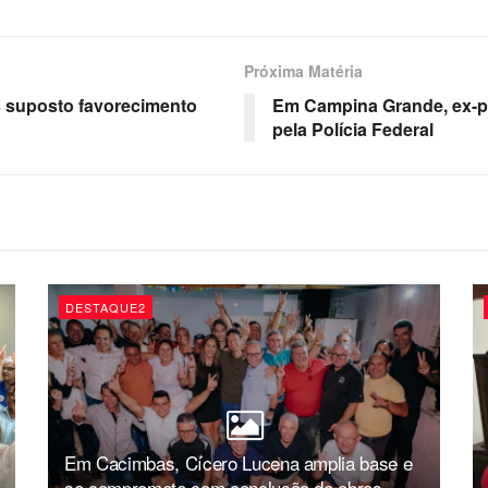
Próxima Matéria
s suposto favorecimento
Em Campina Grande, ex-pr
pela Polícia Federal
DESTAQUE2
Em Cacimbas, Cícero Lucena amplia base e
se compromete com conclusão de obras