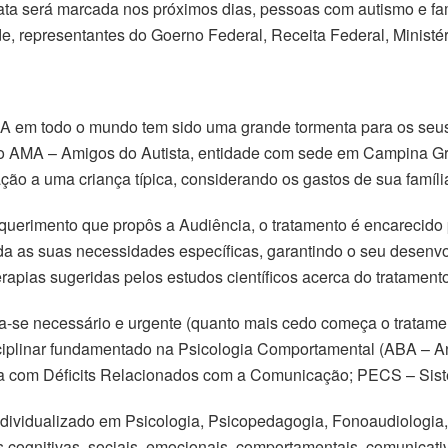
ata será marcada nos próximos dias, pessoas com autismo e fam
e, representantes do Goerno Federal, Receita Federal, Ministér
A em todo o mundo tem sido uma grande tormenta para os seus
jeto AMA – Amigos do Autista, entidade com sede em Campina Gr
ação a uma criança típica, considerando os gastos de sua famí
erimento que propôs a Audiência, o tratamento é encarecido 
 as suas necessidades específicas, garantindo o seu desenvolvi
rapias sugeridas pelos estudos científicos acerca do tratamento
se necessário e urgente (quanto mais cedo começa o tratamento
sciplinar fundamentado na Psicologia Comportamental (ABA – A
 com Déficits Relacionados com a Comunicação; PECS – Sist
ndividualizado em Psicologia, Psicopedagogia, Fonoaudiologia,
cognitivas, sociais, emocionais, comportamentais, comunicativa