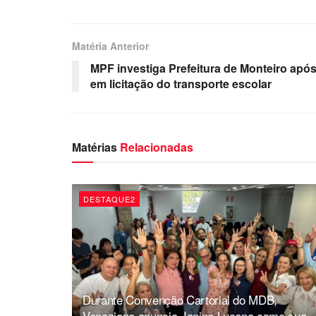
Matéria Anterior
MPF investiga Prefeitura de Monteiro apó
em licitação do transporte escolar
Matérias
Relacionadas
DESTAQUE2
Durante Convenção Cartorial do MDB,
Veneziano anuncia Janine Lucena como sua