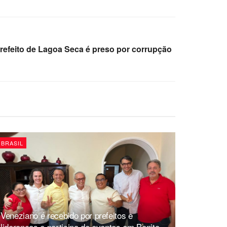
efeito de Lagoa Seca é preso por corrupção
BRASIL
Veneziano é recebido por prefeitos e
lideranças e participa de eventos em Bonito