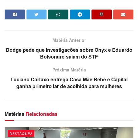
atende 32 alunos com idades a partir de seis anos. O perfil
é de crianças, jovens e adolescentes em situação de
vulnerabilidade social do bairro do Cristo, Rangel e
arredores. O objetivo é usar o jiu-jitsu como ferramenta de
transformação social, aproximando os jovens do tatame à
Matéria Anterior
sociedade, fazendo com que sejam medalhistas no
Dodge pede que investigações sobre Onyx e Eduardo
esporte e campeões de cidadania.
Bolsonaro saiam do STF
Próxima Matéria
Luciano Cartaxo entrega Casa Mãe Bebê e Capital
ganha primeiro lar de acolhida para mulheres
O professor
Matérias
Relacionadas
DESTAQUE2