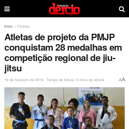
Início
Paraíba
Atletas de projeto da PMJP
conquistam 28 medalhas em
competição regional de jiu-
jitsu
A
19 de fevereiro de 2019
Tempo de leitura: 3 mins de leitura
A