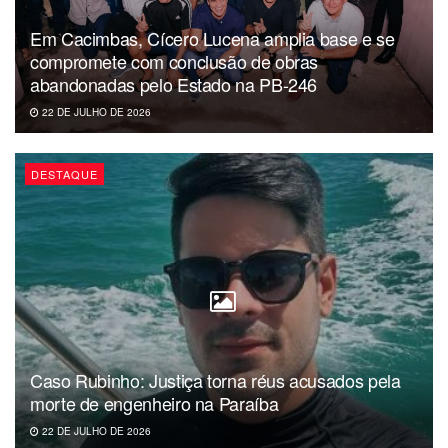
evoluir no esporte”, disse a atleta que ficou com a medalha
Em Cacimbas, Cícero Lucena amplia base e se
de ouro no Grand Slam Nordeste de Natal.
compromete com conclusão de obras
abandonadas pelo Estado na PB-246
22 DE JULHO DE 2026
DESTAQUE
As aulas no projeto Arte de Viver acontecem três vezes por
semana – terças, quartas e sextas, das 14 às 17h. Gabriel
Caso Rubinho: Justiça torna réus acusados pela
Almeida, de 21 anos, é outro que considera o projeto
morte de engenheiro na Paraíba
essencial na sua vida. Ele diz que se tornou um jovem
melhor, mais feliz e focado nos seus objetivos depois que
22 DE JULHO DE 2026