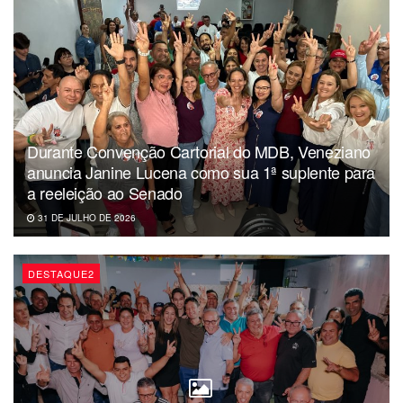
A informação é da Folha de São Paulo.
Da redação
Durante Convenção Cartorial do MDB, Veneziano
anuncia Janine Lucena como sua 1ª suplente para
a reeleição ao Senado
31 DE JULHO DE 2026
DESTAQUE2