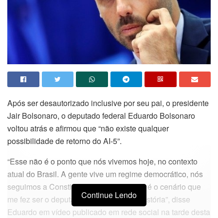
Após ser desautorizado inclusive por seu pai, o presidente
Jair Bolsonaro, o deputado federal Eduardo Bolsonaro
voltou atrás e afirmou que “não existe qualquer
possibilidade de retorno do AI-5”.
“Esse não é o ponto que nós vivemos hoje, no contexto
atual do Brasil. A gente vive um regime democrático, nós
seguimos a Constituição. Inclusive esse é o cenário que
Continue Lendo
me fez ser o deputado mais votado da história”, disse
Eduardo em vídeo publicado em rede social na tarde desta