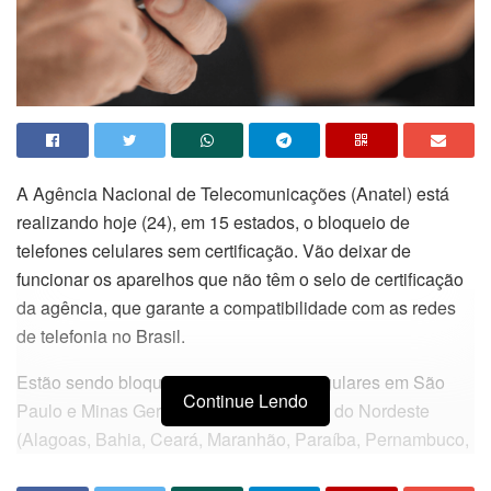
A Agência Nacional de Telecomunicações (Anatel) está
realizando hoje (24), em 15 estados, o bloqueio de
telefones celulares sem certificação. Vão deixar de
funcionar os aparelhos que não têm o selo de certificação
da agência, que garante a compatibilidade com as redes
de telefonia no Brasil.
Estão sendo bloqueados aparelhos irregulares em São
Continue Lendo
Paulo e Minas Gerias, nos nove estados do Nordeste
(Alagoas, Bahia, Ceará, Maranhão, Paraíba, Pernambuco,
Piauí, Rio Grande do Norte e Sergipe); e em quatro