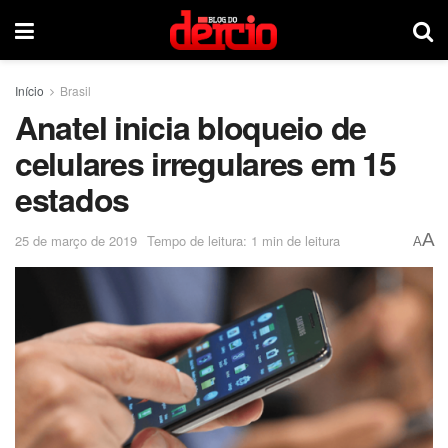
Início
Brasil
Anatel inicia bloqueio de
celulares irregulares em 15
estados
A
25 de março de 2019
Tempo de leitura: 1 min de leitura
A