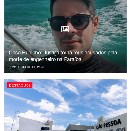
Além da segurança dos usuários, a Anatel assinala que o
bloqueio reduz o número de roubos e furtos de celulares,
combatendo a falsificação e clonagem de IMEIs (número
de identificação do aparelho), que é único e global. Fonte:
EBC
Caso Rubinho: Justiça torna réus acusados pela
morte de engenheiro na Paraíba
22 DE JULHO DE 2026
DESTAQUE2