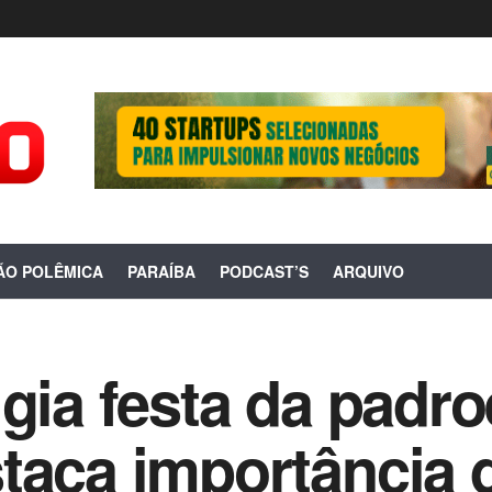
ÃO POLÊMICA
PARAÍBA
PODCAST’S
ARQUIVO
gia festa da padro
taca importância 