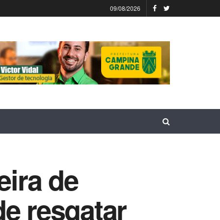
09/08/2026
eira de
de resgatar