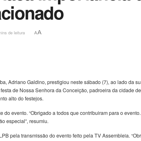
acionado
A
ins de leitura
A
ba, Adriano Galdino, prestigiou neste sábado (7), ao lado da s
 festa de Nossa Senhora da Conceição, padroeira da cidade de
to alto do festejos.
te do evento. “Obrigado a todos que contribuiram para o evento
o especial”, resumiu.
LPB pela transmissão do evento feito pela TV Assembleia. “Ob