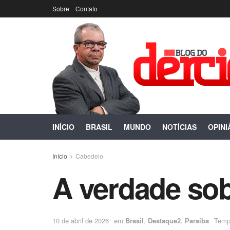
Sobre
Contato
INÍCIO
BRASIL
MUNDO
NOTÍCIAS
OPINI
Início
Cabedelo
A verdade sob
10 de abril de 2026
em
Brasil
,
Destaque2
,
Paraíba
Tempo