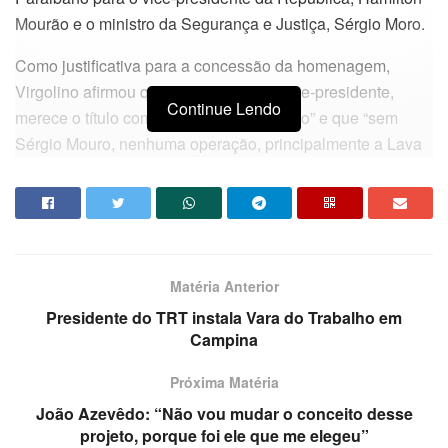
Mourão e o ministro da Segurança e Justiça, Sérgio Moro.
Como justificativa para a concessão da homenagem,
Virgolino afirmou que “Mourão, como vice-presidente,
Continue Lendo
merece o título como forma de patriotismo” e que “sem
Sérgio Mouro, nenhuma operação, principalmente a Lava
Jato, teria sido iniciada”.
O parlamentar afirmou que pediu “urgência” às comissões
da ALPB para a votação da honraria o mais rápido
possível.
Matéria Anterior
Por outro lado, o deputado quer revogar o título de cidadão
Presidente do TRT instala Vara do Trabalho em
paraibano dado ao ex-presidente Lula.
Campina
Da redação
Próxima Matéria
João Azevêdo: “Não vou mudar o conceito desse
projeto, porque foi ele que me elegeu”