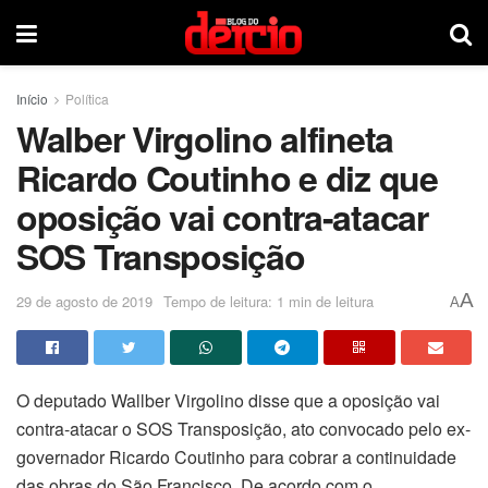
Início
Política
Walber Virgolino alfineta
Ricardo Coutinho e diz que
oposição vai contra-atacar
SOS Transposição
A
29 de agosto de 2019
Tempo de leitura: 1 min de leitura
A
O deputado Wallber Virgolino disse que a oposição vai
contra-atacar o SOS Transposição, ato convocado pelo ex-
governador Ricardo Coutinho para cobrar a continuidade
das obras do São Francisco. De acordo com o