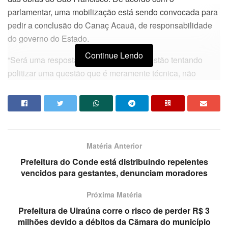
parlamentar, uma mobilização está sendo convocada para
pedir a conclusão do Canaç Acauã, de responsabilidade
do governo do Estado.
Continue Lendo
“Será uma resposta a esse ato, porque estão tentando
politizar uma questão que é meramente técnica, não
causado por a gestão atual do governo federal, não pode
ser transformado no problema politiqueiro patrocinado por
pessoas sem credibilidade”, afirmou Virgolino, em uma
clara alfinetada em Ricardo Coutinho.
Matéria Anterior
Da redação
Prefeitura do Conde está distribuindo repelentes
vencidos para gestantes, denunciam moradores
Próxima Matéria
Prefeitura de Uiraúna corre o risco de perder R$ 3
milhões devido a débitos da Câmara do município