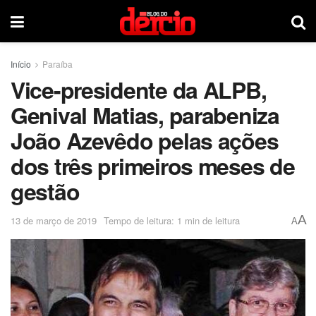
Início
Paraíba
Vice-presidente da ALPB,
Genival Matias, parabeniza
João Azevêdo pelas ações
dos três primeiros meses de
gestão
A
13 de março de 2019
Tempo de leitura: 1 min de leitura
A