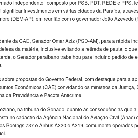
enado Independente’, composto por PSB, PDT, REDE e PPS, fez 
i significar investimentos em várias cidades da Paraíba, atra
umbre (DEM-AP), em reunião com o governador João Azevedo (P
idente da CAE, Senador Omar Aziz (PSD-AM), para a rápida in
esa da matéria, inclusive evitando a retirada de pauta, o que
 tarde, o Senador paraibano trabalhou para incluir o pedido de
e.
 sobre propostas do Governo Federal, com destaque para a a
ssuntos Econômicos (CAE) convidando os ministros da Justiça,
ma da Previdência e Pacote Anticrime.
Veneziano, na tribuna do Senado, quanto às consequências que a
nsta no cadastro da Agência Nacional de Aviação Civil (Anac)
 os Boeings 737 e Airbus A320 e A319, comumente operados 
ol.