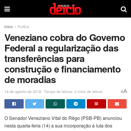
Início
Política
Veneziano cobra do Governo
Federal a regularização das
transferências para
construção e financiamento
de moradias
A
14 de agosto de 2019
Tempo de leitura: 2 mins de leitura
A
O Senador Veneziano Vital do Rêgo (PSB-PB) anunciou
nesta quarta-feira (14) a sua incorporação à luta dos