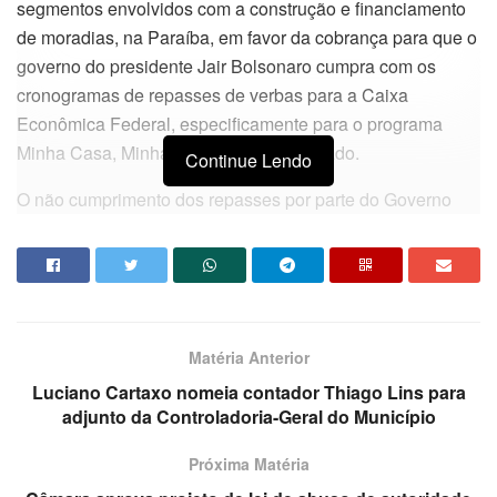
segmentos envolvidos com a construção e financiamento
de moradias, na Paraíba, em favor da cobrança para que o
governo do presidente Jair Bolsonaro cumpra com os
cronogramas de repasses de verbas para a Caixa
Econômica Federal, especificamente para o programa
Minha Casa, Minha Vida, em todo o estado.
Continue Lendo
O não cumprimento dos repasses por parte do Governo
Federal à CEF vem gerando inadimplência do banco com
os segmentos envolvidos com o programa, gerando um
impacto extremamente negativo no setor, com seguidos
prejuízos a construtores, corretores imobiliários,
correspondentes bancários, trabalhadores da construção
Matéria Anterior
civil, fornecedores de materiais de construção e de
Luciano Cartaxo nomeia contador Thiago Lins para
equipamentos, dentre outros.
adjunto da Controladoria-Geral do Município
Porém, segundo Veneziano, o grande prejudicado passa a
Próxima Matéria
ser o cidadão, que vê o sonho de sua moradia ficar mais