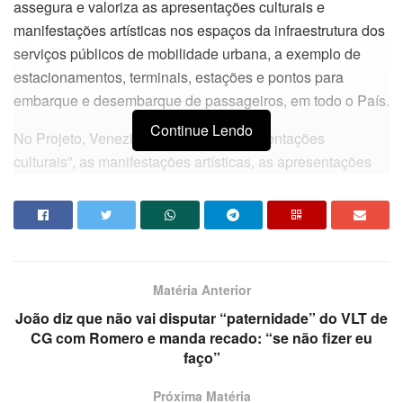
assegura e valoriza as apresentações culturais e
manifestações artísticas nos espaços da infraestrutura dos
serviços públicos de mobilidade urbana, a exemplo de
estacionamentos, terminais, estações e pontos para
embarque e desembarque de passageiros, em todo o País.
Continue Lendo
No Projeto, Veneziano cita como “apresentações
culturais”, as manifestações artísticas, as apresentações
musicais vocais e instrumentais, as apresentações de
poesia, teatro e dança, a exposição de artes plásticas e
visuais, dentre outras. Ele disse que essa prática é
corriqueira em todo o mundo e que, no Brasil, ocorre
também, mas precisa ser apoiada e estimulada.
Matéria Anterior
“Diariamente, milhões de usuários de serviços de
João diz que não vai disputar “paternidade” do VLT de
CG com Romero e manda recado: “se não fizer eu
transporte, ao redor do Planeta, são brindados com
faço”
apresentações e performances de artistas que, a um só
tempo, exercem suas profissões, forjadas no esculpir e
Próxima Matéria