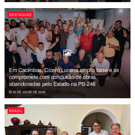
O Senador paraibano afirmou ainda que a intenção do seu
Projeto é proteger e incentivar a prática, garantindo aos
DESTAQUE2
artistas profissionais o direito ao trabalho. “Reconhecemos
também que as apresentações devem ocorrer de maneira
organizada, para que não haja prejuízo ao bem-estar dos
usuários e tampouco à qualidade dos serviços de
transporte”, finalizou.
Em Cacimbas, Cícero Lucena amplia base e se
compromete com conclusão de obras
abandonadas pelo Estado na PB-246
22 DE JULHO DE 2026
BRASIL