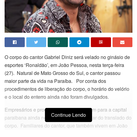
O corpo do cantor Gabriel Diniz será velado no ginásio de
esportes ‘Ronaldão’, em João Pessoa, nesta terça-feira
(27). Natural de Mato Grosso do Sul, o cantor passou
maior parte da vida na Paraíba. Por conta dos
procedimentos de liberação do corpo, o horário do velório
e o local do enterro ainda não foram divulgados.
Empresários e produtores se encaminham para a capital
Continue Lendo
paraibana ainda nesta segunda para tratar do translado do
corpo. Familiares do cantor, que também vivem em João
Pessoa, ainda estão em Maceió, onde Gabriel estava indo