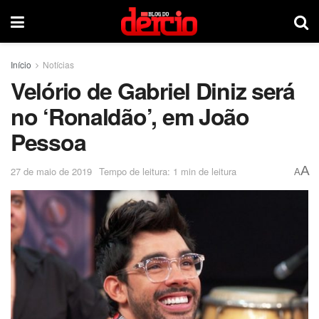
Início
Notícias
Velório de Gabriel Diniz será
no ‘Ronaldão’, em João
Pessoa
A
27 de maio de 2019
Tempo de leitura: 1 min de leitura
A