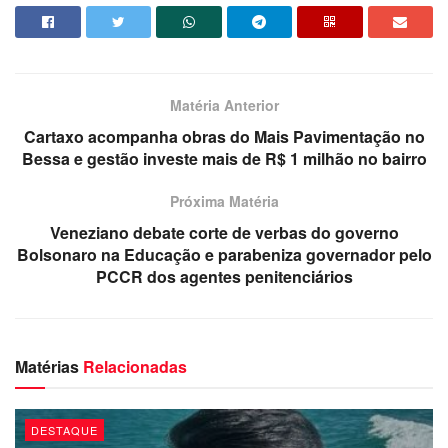
no momento do acidente para comemorar o aniversário da
namorada Karoline Calheiros.
O último show agendado do cantor era em Campina
Matéria Anterior
Grande, onde ele iria se apresentar no ‘Maior São João do
Mundo’ no dia 28 de junho.
Cartaxo acompanha obras do Mais Pavimentação no
Bessa e gestão investe mais de R$ 1 milhão no bairro
Próxima Matéria
Veneziano debate corte de verbas do governo
Bolsonaro na Educação e parabeniza governador pelo
PCCR dos agentes penitenciários
Matérias
Relacionadas
DESTAQUE