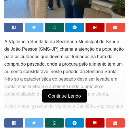
A Vigilância Sanitária da Secretaria Municipal de Saúde
de João Pessoa (SMS-JP) chama a atenção da população
para os cuidados que devem ser tomados na hora da
compra do pescado, onde a procura pelo alimento tem um
aumento considerável neste período da Semana Santa.
Não só a característica do pescado deve ser levada em
conta, mas também o ambiente onde o produto é
comercializado e como ele é exposto para a venda.
Continue Lendo
Victor Viana, gerente da Vigilância Sanitária, explicou que
ao comprar peixes em feiras livres, é essencial que o
consumidor observe com atenção o estado do alimento,
como cor e cheiro. “Peixes frescos devem ter guelras