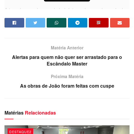
A jogada ousada acende holofotes sobre o submundo dos
eventos,que teria virado uma lavanderia de dinheiro
público.
Quem será o candidato majoritário a desfrutar desse
jatinho na Paraíba?
Matéria Anterior
Alertas para quem não quer ser arrastado para o
Dércio Alcântara
Escândalo Master
Próxima Matéria
As obras de João foram feitas com cuspe
Matérias
Relacionadas
DESTAQUE2