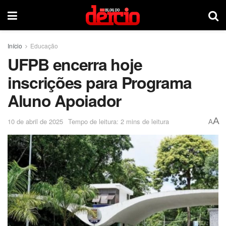
Início
Educação
UFPB encerra hoje
inscrições para Programa
Aluno Apoiador
A
10 de abril de 2025
Tempo de leitura: 2 mins de leitura
A