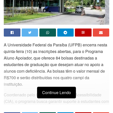
A Universidade Federal da Paraíba (UFPB) encerra nesta
quinta-feira (10) as inscrições abertas, para o Programa
Aluno Apoiador, que oferece 84 bolsas destinadas a
estudantes de graduação que desejam atuar no apoio a
alunos com deficiência. As bolsas têm o valor mensal de
R$700 e serão distribuídas nos quatro campi da
instituição.
Continue Lendo
Coordenado pelo Comitê de Inclusão e Acessibilidade
(CIA), o programa busca garantir suporte a estudantes com
deficiência física motora, auditiva, visual, Transtorno do