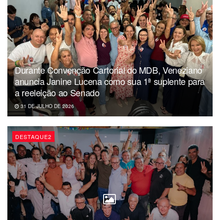
século”, destacou Gervásio Maia.
Durante Convenção Cartorial do MDB, Veneziano
anuncia Janine Lucena como sua 1ª suplente para
a reeleição ao Senado
31 DE JULHO DE 2026
DESTAQUE2