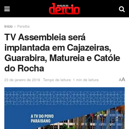
Início
Paraíba
TV Assembleia será
implantada em Cajazeiras,
Guarabira, Matureia e Católe
do Rocha
A
23 de janeiro de 2019
Tempo de leitura: 1 min de leitura
A