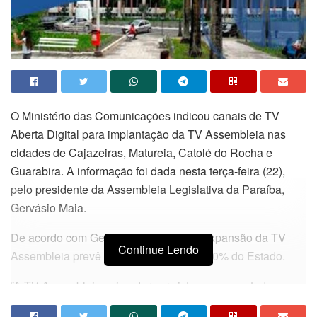
O Ministério das Comunicações indicou canais de TV
Aberta Digital para implantação da TV Assembleia nas
cidades de Cajazeiras, Matureia, Catolé do Rocha e
Guarabira. A informação foi dada nesta terça-feira (22),
pelo presidente da Assembleia Legislativa da Paraíba,
Gervásio Maia.
De acordo com Gervásio, o projeto de expansão da TV
Continue Lendo
Assembleia prevê a cobertura de mais 80% do Estado.
“A TV Assembleia vai poder ser vista em quase toda a
Paraíba. A interiorização do sinal, que teve início pela