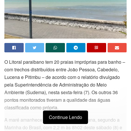
O Litoral paraibano tem 20 praias impróprias para banho –
com trechos distribuídos entre João Pessoa, Cabedelo,
Lucena e Pitimbu – de acordo com o relatório divulgado
pela Superintendência de Administração do Meio
Ambiente (Sudema), nesta sexta-feira (7). Os outros 36
pontos monitorados tiveram a qualidade das águas
classificada como própria.
Continue Lendo
A maré amanhece alta neste fim de semana, segundo a
Marinha do Brasil, com 2,2 m às 8h02 deste sábado (8) e