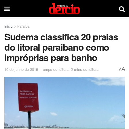
Início
Paraíba
Sudema classifica 20 praias
do litoral paraibano como
impróprias para banho
A
10 de junho de 2019
Tempo de leitura: 2 mins de leitura
A