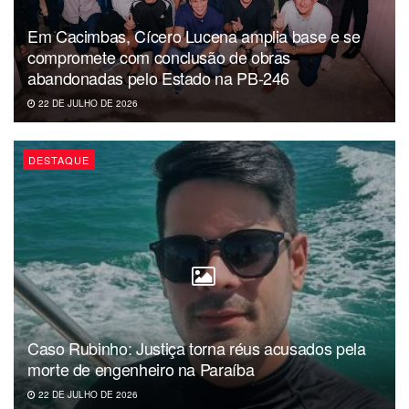
Praia de Ponta de Campina, nas proximidades da
galeria de águas pluviais que desembocam no mar;
Em Cacimbas, Cícero Lucena amplia base e se
compromete com conclusão de obras
Lucena
abandonadas pelo Estado na PB-246
22 DE JULHO DE 2026
Praia de Ponta de Lucena, ao final da rua Eugênio de
S. Falcão;
DESTAQUE
Praia de Gameleira, próximo à desembocadura do
riacho Araçá;
Praia de Fagundes, ao final da Travessa São José;
Praia de Costinha, ao final da rua Francisco
Lourenço;
Pitimbu
Caso Rubinho: Justiça torna réus acusados pela
Praia do Maceió, em frente à desembocadura do
morte de engenheiro na Paraíba
Riacho Engenho Velho;
22 DE JULHO DE 2026