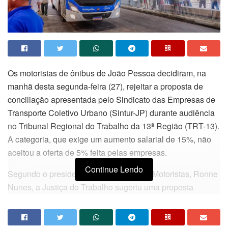
Os motoristas de ônibus de João Pessoa decidiram, na
manhã desta segunda-feira (27), rejeitar a proposta de
conciliação apresentada pelo Sindicato das Empresas de
Transporte Coletivo Urbano (Sintur-JP) durante audiência
no Tribunal Regional do Trabalho da 13ª Região (TRT-13).
A categoria, que exige um aumento salarial de 15%, não
aceitou a oferta de 5% feita pelas empresas.
Continue Lendo
Segundo o presidente do Sindicato dos Motoristas, Ronne
Nunes, a Justiça do Trabalho sugeriu uma proposta
alternativa de 6% de aumento salarial, além de vale-
alimentação de R$ 570 e um adicional de R$ 150 para
motoristas que também exercem a função de cobrador. No