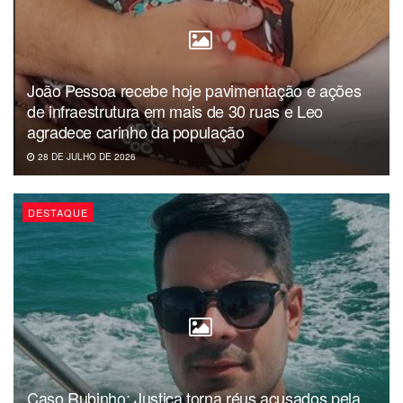
implementação de plano de saúde para a categoria.
O Sintur-JP informou que emitirá uma nota sobre o
resultado da audiência de conciliação, mas, até a última
João Pessoa recebe hoje pavimentação e ações
atualização desta publicação, o documento não havia sido
de infraestrutura em mais de 30 ruas e Leo
enviado.
agradece carinho da população
28 DE JULHO DE 2026
DESTAQUE
Caso Rubinho: Justiça torna réus acusados pela