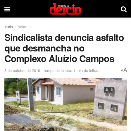
Início
Notícias
Sindicalista denuncia asfalto
que desmancha no
Complexo Aluízio Campos
A
8 de outubro de 2019
Tempo de leitura: 1 min de leitura
A