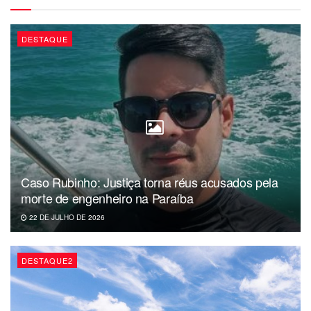
DESTAQUE
View this post on Instagram
Caso Rubinho: Justiça torna réus acusados pela
morte de engenheiro na Paraíba
A post shared by Wilton Maia Velez (@wiltonmaiavelez)
22 DE JULHO DE 2026
DESTAQUE2