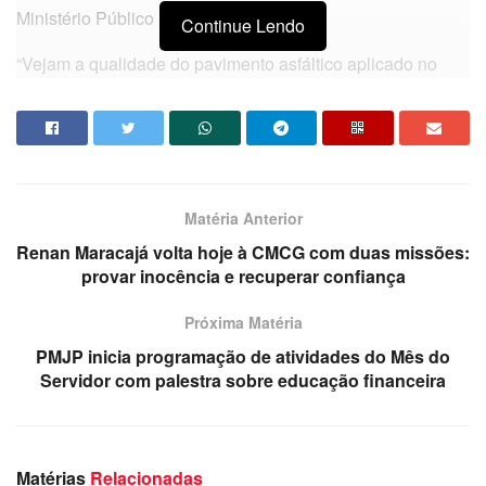
Ministério Público Federal (MPF).
Continue Lendo
“Vejam a qualidade do pavimento asfáltico aplicado no
Conjunto Habitacional Aluízio Campos. A prefeitura
municipal de Campina Grande e os vereadores da base do
prefeito Romero Rodrigues criticam a reposição asfáltica
feita pela Cagepa. Contudo, a prefeitura sabe da real
situação e faz politicagem”, exclamou o sindicalista em
Matéria Anterior
sua redes social do Instagram. Veja:
Renan Maracajá volta hoje à CMCG com duas missões:
provar inocência e recuperar confiança
Próxima Matéria
PMJP inicia programação de atividades do Mês do
Servidor com palestra sobre educação financeira
Matérias
Relacionadas