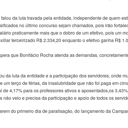
alou da luta travada pela entidade, independente de quem esti
ssificados no último concurso sejam chamados, pois irão fortale
salário praticamente mais que o dobro de um efetivo, pois um mo
uxiliar terceirizado R$ 2.334,20 enquanto o efetivo ganha R$ 
spera que Bonifácio Rocha atenda as demandas, concretamente, 
 da luta da entidade e a participação dos servidores, onde m
 um terço de férias, da insalubridade que não foi paga em ci
al de 4,17% para os professores ativos e aposentados,os 3,43%
 não veio e precisa da participação e apoio de todos os servidor
iparem do primeiro dia de paralisação, do lançamento da Camp