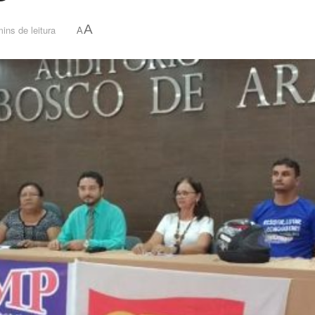
A
ins de leitura
A