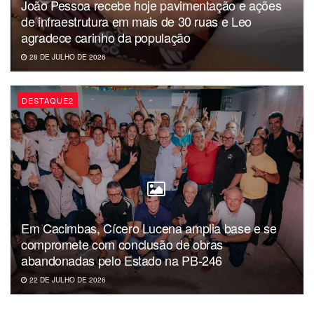
João Pessoa recebe hoje pavimentação e ações
Marcynho Sensação
de infraestrutura em mais de 30 ruas e Leo
Deanzinho
agradece carinho da população
28 DE JULHO DE 2026
6 de junho (sábado)
Henrique e Juliano
DESTAQUE2
Walkyria Santos
Bia Frazzo
Nathan Vinícius
7 de junho (domingo)
Em Cacimbas, Cícero Lucena amplia base e se
Nattanzinho Lima
compromete com conclusão de obras
Tarcísio do Acordeon
abandonadas pelo Estado na PB-246
Raphaela Santos
22 DE JULHO DE 2026
Gitana Pimentel