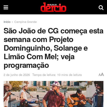
Início
Campina Grande
São João de CG começa esta
semana com Projeto
Dominguinho, Solange e
Limão Com Mel; veja
programação
A
2 de junho de 2026
Tempo de leitura: 10 mins de leitura
A