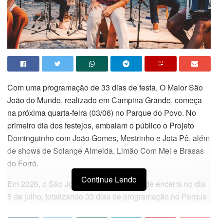
Com uma programação de 33 dias de festa, O Maior São
João do Mundo, realizado em Campina Grande, começa
na próxima quarta-feira (03/06) no Parque do Povo. No
primeiro dia dos festejos, embalam o público o Projeto
Dominguinho com João Gomes, Mestrinho e Jota Pê, além
de shows de Solange Almeida, Limão Com Mel e Brasas
do Forró.
Continue Lendo
Em 2026, o São João de Campina Grande encerra no dia
5 de julho, totalizando 33 dias de programação no Parque
do Povo. A dupla Henrique e Juliano, assim como Roberto