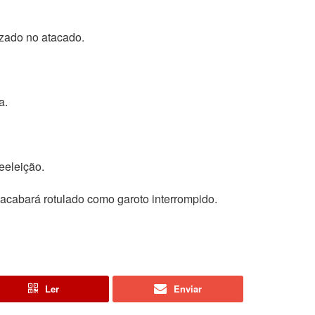
izado no atacado.
a.
eeleição.
acabará rotulado como garoto interrompido.
Ler
Enviar