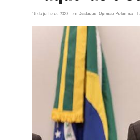
15 de junho de 2023
em
Destaque
,
Opinião Polêmica
T