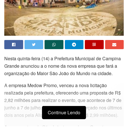
Nesta quinta-feira (14) a Prefeitura Municipal de Campina
Grande anunciou a o nome da nova empresa que fará a
organização do Maior São João do Mundo na cidade.
A empresa Medow Promo, venceu a nova licitação
realizada pela prefeitura, oferecendo uma proposta de R$
2,82 milhões para realizar o evento, que acontece de 7 de
junho a 7 de julho. O valor é inferior ao orçado nos últimos
Continue Lendo
dois anos pela Aliança Comunicação (R$ 2,99 milhões).
A nova gestora do São João tem sede em Campina