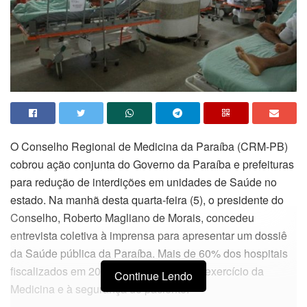
O Conselho Regional de Medicina da Paraíba (CRM-PB)
cobrou ação conjunta do Governo da Paraíba e prefeituras
para redução de interdições em unidades de Saúde no
estado. Na manhã desta quarta-feira (5), o presidente do
Conselho, Roberto Magliano de Morais, concedeu
entrevista coletiva à imprensa para apresentar um dossiê
da Saúde pública da Paraíba. Mais de 60% dos hospitais
fiscalizados em 2019 oferecem risco ao exercício da
Continue Lendo
Medicina e à segurança do paciente.