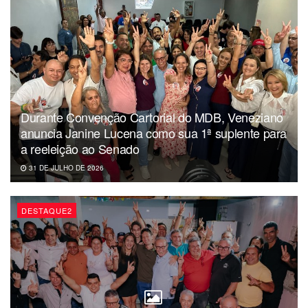
médicos, 59,1% apresentam insumos e medicamentos
insuficientes e 36,4% possuem deficiências estruturais
graves.
Da redação
Durante Convenção Cartorial do MDB, Veneziano
anuncia Janine Lucena como sua 1ª suplente para
a reeleição ao Senado
31 DE JULHO DE 2026
DESTAQUE2