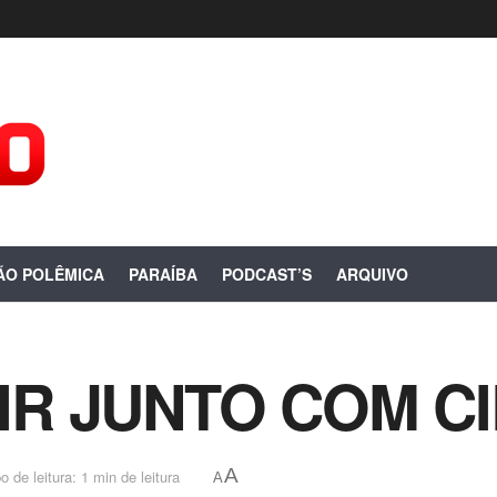
ÃO POLÊMICA
PARAÍBA
PODCAST’S
ARQUIVO
IR JUNTO COM C
A
 de leitura: 1 min de leitura
A