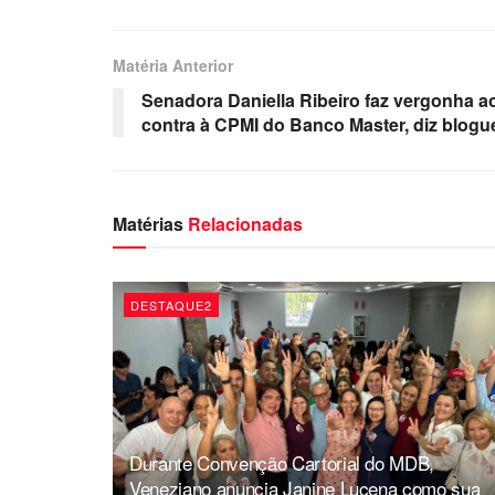
Matéria Anterior
Senadora Daniella Ribeiro faz vergonha a
contra à CPMI do Banco Master, diz blogu
Matérias
Relacionadas
DESTAQUE2
Durante Convenção Cartorial do MDB,
Veneziano anuncia Janine Lucena como sua