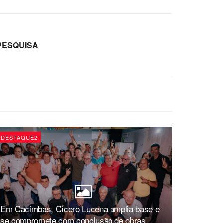
PESQUISA
DESTAQUE2
Em Cacimbas, Cícero Lucena amplia base e
se compromete com conclusão de obras