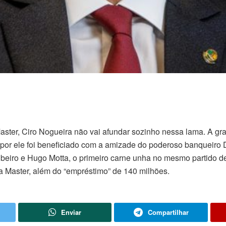
ster, Ciro Nogueira não vai afundar sozinho nessa lama. A gr
por ele foi beneficiado com a amizade do poderoso banqueiro D
ibeiro e Hugo Motta, o primeiro carne unha no mesmo partido d
 Master, além do “empréstimo” de 140 milhões.
Enviar
Compartilhar