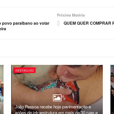
Próxima Matéria
o povo paraibano ao votar
QUEM QUER COMPRAR 
eira
DESTAQUE2
João Pessoa recebe hoje pavimentação e
ações de infraestrutura em mais de 30 ruas e