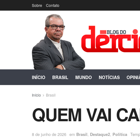
Sobre
Contato
INÍCIO
BRASIL
MUNDO
NOTÍCIAS
OPINI
Início
Brasil
QUEM VAI CA
8 de junho de 2026
em
Brasil
,
Destaque2
,
Política
Tempo