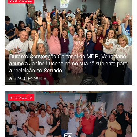
DESTAQUE2
Durante Convenção Cartorial do MDB, Veneziano
anuncia Janine Lucena como sua 1ª suplente para
a reeleição ao Senado
31 DE JULHO DE 2026
DESTAQUE2