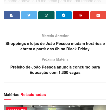
Ricardo aproveitou o momento para mandar recado aos
ricardistas. “Aquele que não compreender que há um novo
governador não permanecerão (no governo), naturalmente.
Foi dado o sinal. Há compreensão por parte do governador
João de que as pessoas têm contribuição neste projeto.
Mas não tem como se permitir que agentes públicos em
Matéria Anterior
cargos importantes vão tomar a benção do ex-governador”,
Shoppings e lojas de João Pessoa mudam horários e
concluiu.
abrem a partir das 6h na Black Friday
Da redação
Próxima Matéria
Prefeito de João Pessoa anuncia concurso para
Educação com 1.300 vagas
Matérias
Relacionadas