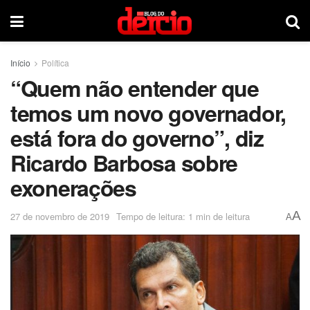
Início
Política
“Quem não entender que
temos um novo governador,
está fora do governo”, diz
Ricardo Barbosa sobre
exonerações
A
27 de novembro de 2019
Tempo de leitura: 1 min de leitura
A