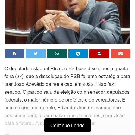
O deputado estadual Ricardo Barbosa disse, nesta quarta-
feira (27), que a dissolução do PSB foi uma estratégia para
tirar João Azevêdo da reeleição, em 2022. “Não faz
sentido. O partido saiu da eleição com senador, deputados
federais, o maior número de prefeitos e de vereadores. E
como é que, de repente, Edvaldo virou um caduco que
colocou o partido para baixo, que o encolheu, sem visão
para o futuro…”, questionou o parlamentar.
Continue Lendo